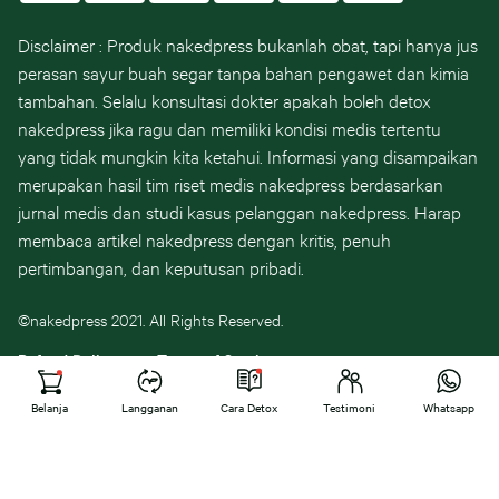
Disclaimer : Produk nakedpress bukanlah obat, tapi hanya jus
perasan sayur buah segar tanpa bahan pengawet dan kimia
tambahan. Selalu konsultasi dokter apakah boleh detox
nakedpress jika ragu dan memiliki kondisi medis tertentu
yang tidak mungkin kita ketahui. Informasi yang disampaikan
merupakan hasil tim riset medis nakedpress berdasarkan
jurnal medis dan studi kasus pelanggan nakedpress. Harap
membaca artikel nakedpress dengan kritis, penuh
pertimbangan, dan keputusan pribadi.
©nakedpress 2021. All Rights Reserved.
Refund Policy
Terms of Service
Belanja
Langganan
Cara Detox
Testimoni
Whatsapp
Cek Area Pengiriman