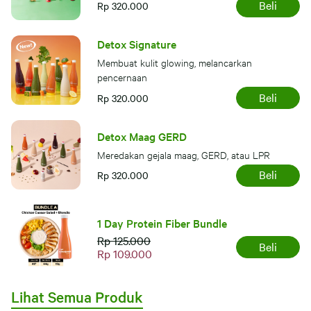
Beli
Rp 320.000
Detox Signature
Membuat kulit glowing, melancarkan
pencernaan
Beli
Rp 320.000
Detox Maag GERD
Meredakan gejala maag, GERD, atau LPR
Beli
Rp 320.000
1 Day Protein Fiber Bundle
Rp 125.000
Beli
Rp 109.000
Lihat Semua Produk