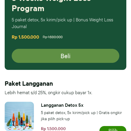
Program
5 paket detox, 5x kirim/pick up | Bonus Weight Loss
Journal
Rp 1.500.000
Rp 1.680.000
Beli
Paket Langganan
Lebih hemat s/d 25%, ongkir cukup bayar 1x.
Langganan Detox 5x
5 paket detox, 5x kirim/pick up | Gratis ongkir
jika pilih pick-up
Rp 1.500.000
Pilih